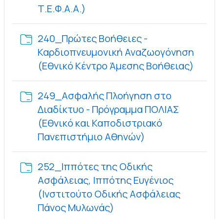
Φάκελος
Τ.Ε.Φ.Α.Α.)
240_Πρώτες Βοήθειες -
Καρδιοπνευμονική Αναζωογόνηση
Φάκε
(Εθνικό Κέντρο Άμεσης Βοήθειας)
249_Ασφαλής Πλοήγηση στο
Διαδίκτυο - Πρόγραμμα ΠΟΛΙΑΣ
(Εθνικό και Καποδιστριακό
Φάκελος
Πανεπιστήμιο Αθηνών)
252_Ιππότες της Οδικής
Ασφάλειας, Ιππότης Ευγένιος
(Ινστιτούτο Οδικής Ασφάλειας
Φάκελος
Πάνος Μυλωνάς)