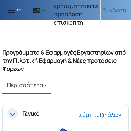
Μετάβαση στο κεντρικό περιεχόμενο
χρησιμοποιείτε
Σύνδεση
πρόσβαση
Πλευρικός πίνακας
επισκέπτη
Προγράμματα & Εφαρμογές Εργαστηρίων από
την Πιλοτική Εφαρμογή & Νέες προτάσεις
Φορέων
Περισσότερα
Section outline
Γενικά
Σύμπτυξη όλων
Σύμπτυξη