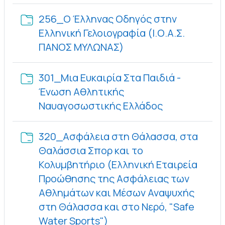
256_Ο Έλληνας Οδηγός στην
Ελληνική Γελοιογραφία (Ι.Ο.Α.Σ.
Φάκελος
ΠΑΝΟΣ ΜΥΛΩΝΑΣ)
301_Μια Ευκαιρία Στα Παιδιά -
Ένωση Αθλητικής
Φάκελος
Ναυαγοσωστικής Ελλάδος
320_Ασφάλεια στη Θάλασσα, στα
Θαλάσσια Σπορ και το
Κολυμβητήριο (Ελληνική Εταιρεία
Προώθησης της Ασφάλειας των
Αθλημάτων και Μέσων Αναψυχής
στη Θάλασσα και στο Νερό, "Safe
Φάκελος
Water Sports")