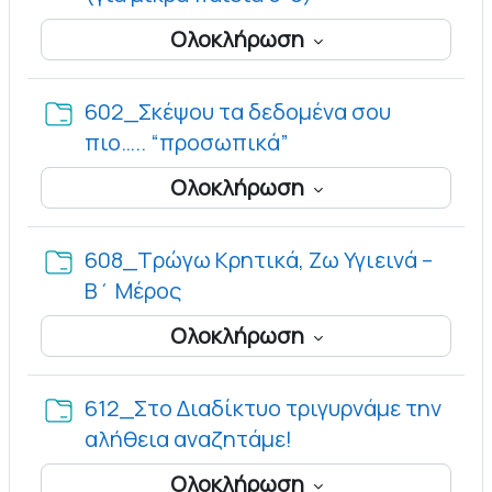
Ολοκλήρωση
602_Σκέψου τα δεδομένα σου
Φάκελος
πιο….. “προσωπικά”
Ολοκλήρωση
608_Τρώγω Κρητικά, Ζω Υγιεινά –
Φάκελος
Β΄ Μέρος
Ολοκλήρωση
612_Στο Διαδίκτυο τριγυρνάμε την
Φάκελος
αλήθεια αναζητάμε!
Ολοκλήρωση