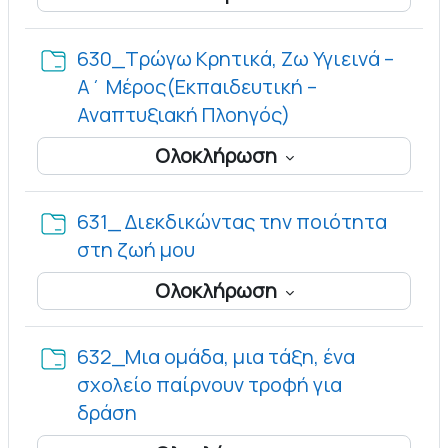
630_Τρώγω Κρητικά, Ζω Υγιεινά –
Α΄ Μέρος(Εκπαιδευτική –
Φάκελος
Αναπτυξιακή Πλοηγός)
Ολοκλήρωση
631_ Διεκδικώντας την ποιότητα
Φάκελος
στη ζωή μου
Ολοκλήρωση
632_Μια ομάδα, μια τάξη, ένα
σχολείο παίρνουν τροφή για
Φάκελος
δράση