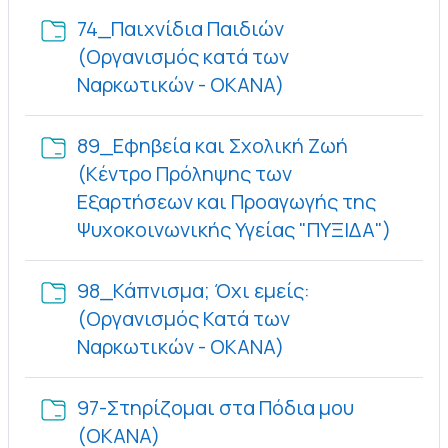
74_Παιχνίδια Παιδιών
(Οργανισμός κατά των
Φάκελος
Ναρκωτικών - ΟΚΑΝΑ)
89_Εφηβεία και Σχολική Ζωή
(Κέντρο Πρόληψης των
Εξαρτήσεων και Προαγωγής της
Φάκελ
Ψυχοκοινωνικής Υγείας "ΠΥΞΙΔΑ")
98_Κάπνισμα; Όχι εμείς:
(Οργανισμός Κατά των
Φάκελος
Ναρκωτικών - ΟΚΑΝΑ)
97-Στηρίζομαι στα Πόδια μου
Φάκελος
(ΟΚΑΝΑ)