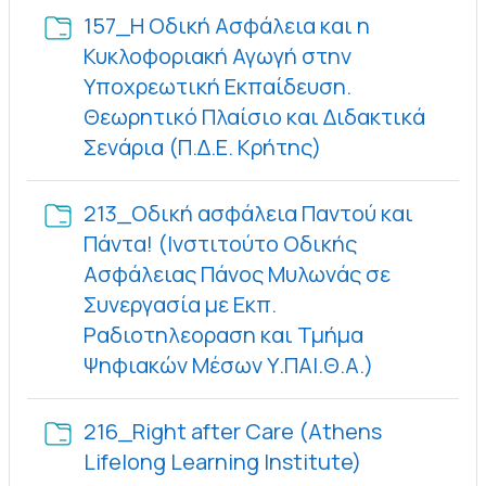
157_Η Οδική Ασφάλεια και η
Κυκλοφοριακή Αγωγή στην
Υποχρεωτική Εκπαίδευση.
Θεωρητικό Πλαίσιο και Διδακτικά
Φάκελος
Σενάρια (Π.Δ.Ε. Κρήτης)
213_Οδική ασφάλεια Παντού και
Πάντα! (Ινστιτούτο Οδικής
Ασφάλειας Πάνος Μυλωνάς σε
Συνεργασία με Εκπ.
Ραδιοτηλεοραση και Τμήμα
Φάκελος
Ψηφιακών Μέσων Υ.ΠΑΙ.Θ.Α.)
216_Right after Care (Athens
Φάκελος
Lifelong Learning Institute)