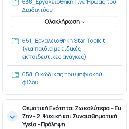
638_Εργαλειοθήκη Γίνε Ήρωας του
Φάκελος
Διαδικτύου
Ολοκλήρωση
651_Εργαλειοθήκη Star Toolkit
(για παιδιά με ειδικές
Φάκελος
εκπαιδευτικές ανάγκες)
658. Ο κώδικας του ψηφιακού
Φάκελος
φίλου
Θεματική Ενότητα: Ζω καλύτερα – Ευ
Ζην - 2. Ψυχική και Συναισθηματική
Σύμπτυξη
Υγεία - Πρόληψη