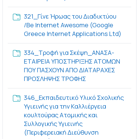
321_Γίνε Ήρωας του Διαδικτύου
/Be Internet Awesome (Google
Φάκελ
Greece Internet Applications Ltd)
334_Τροφή για Σκέψη_ΑΝΑΣΑ-
ΕΤΑΙΡΕΙΑ ΥΠΟΣΤΗΡΙΞΗΣ ΑΤΟΜΩΝ
ΠΟΥ ΠΑΣΧΟΥΝ ΑΠΟ ΔΙΑΤΑΡΑΧΕΣ
Φάκελος
ΠΡΟΣΛΗΨΗΣ ΤΡΟΦΗΣ
346_Εκπαιδευτικό Υλικό Σχολικής
Υγιεινής για την Καλλιέργεια
κουλτούρας Ατομικής και
Συλλογικής Υγιεινής
(Περιφερειακή Διεύθυνση