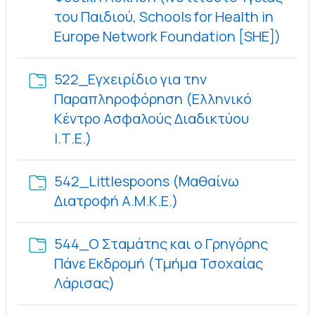
του Παιδιού, Schools for Health in
Φάκε
Europe Network Foundation [SHE])
522_Εγχειρίδιο για την
Παραπληροφόρηση (Ελληνικό
Κέντρο Ασφαλούς Διαδικτύου
Φάκελος
Ι.Τ.Ε.)
542_Littlespoons (Μαθαίνω
Φάκελος
Διατροφή Α.Μ.Κ.Ε.)
544_Ο Σταμάτης και ο Γρηγόρης
Πάνε Εκδρομή (Τμήμα Τσοχαίας
Φάκελος
Λάρισας)