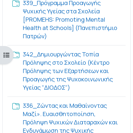
339_Πρόγραμμα Προαγωγής
Ψυχικής Υγείας στα Σχολεία
[PROMEHS: Promoting Mental
Health at Schools] (Πανεπιστήμιο
Φάκελος
Πατρών)
342_Δημιουργώντας Τοπία
Άνοιγμα ευρετηρίου μαθήματος
Πρόληψης στο Σχολείο (Κέντρο
Πρόληψης των Εξαρτήσεων και
Προαγωγής της Ψυχοκοινωνικής
Φάκελος
Υγείας "ΔΙΟΔΟΣ")
336_Ζώντας και Μαθαίνοντας
Μαζί». Ευαισθητοποίηση,
Πρόληψη Ψυχικών Διαταραχών και
Ενδυνάμωση της Ψυχικής