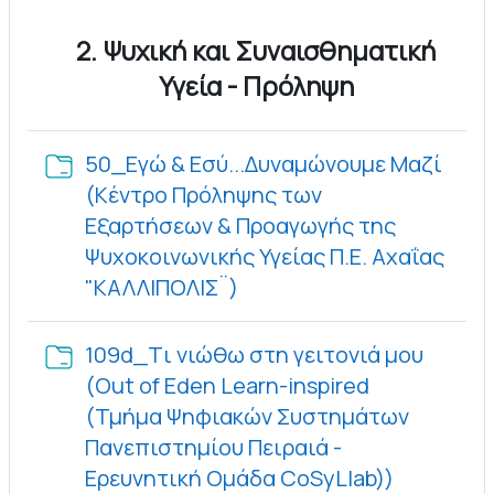
2. Ψυχική και Συναισθηματική
Υγεία - Πρόληψη
50_Εγώ & Εσύ...Δυναμώνουμε Μαζί
(Κέντρο Πρόληψης των
Εξαρτήσεων & Προαγωγής της
Ψυχοκοινωνικής Υγείας Π.Ε. Αχαΐας
Φάκελος
"ΚΑΛΛΙΠΟΛΙΣ¨)
109d_Tι νιώθω στη γειτονιά μου
(Out of Eden Learn-inspired
(Τμήμα Ψηφιακών Συστημάτων
Πανεπιστημίου Πειραιά -
Φάκελος
Ερευνητική Ομάδα CoSyLlab))