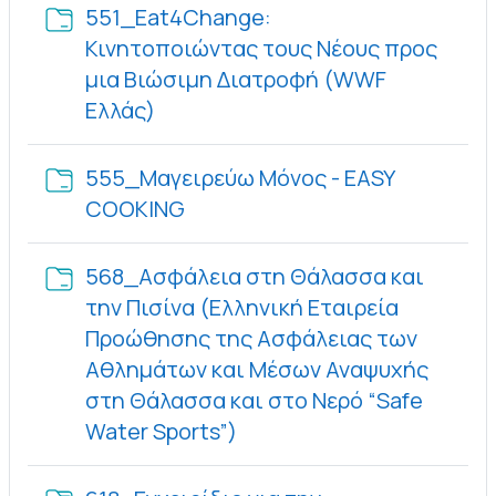
551_Eat4Change:
Κινητοποιώντας τους Νέους προς
μια Βιώσιμη Διατροφή (WWF
Φάκελος
Eλλάς)
555_Μαγειρεύω Μόνος - EASY
Φάκελος
COOKING
568_Ασφάλεια στη Θάλασσα και
την Πισίνα (Ελληνική Εταιρεία
Προώθησης της Ασφάλειας των
Αθλημάτων και Μέσων Αναψυχής
στη Θάλασσα και στο Νερό “Safe
Φάκελος
Water Sports”)