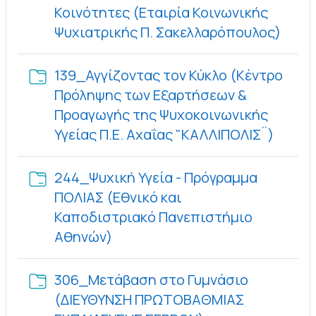
Κοινότητες (Εταιρία Κοινωνικής
Φάκε
Ψυχιατρικής Π. Σακελλαρόπουλος)
139_Αγγίζοντας τον Κύκλο (Κέντρο
Πρόληψης των Εξαρτήσεων &
Προαγωγής της Ψυχοκοινωνικής
Φάκελ
Υγείας Π.Ε. Αχαΐας "ΚΑΛΛΙΠΟΛΙΣ¨)
244_Ψυχική Υγεία - Πρόγραμμα
ΠΟΛΙΑΣ (Εθνικό και
Καποδιστριακό Πανεπιστήμιο
Φάκελος
Αθηνών)
306_Μετάβαση στο Γυμνάσιο
(ΔΙΕΥΘΥΝΣΗ ΠΡΩΤΟΒΑΘΜΙΑΣ