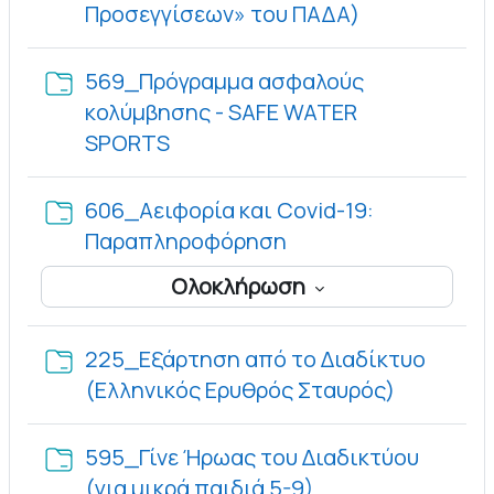
Φάκελος
Προσεγγίσεων» του ΠΑΔΑ)
569_Πρόγραμμα ασφαλούς
κολύμβησης - SAFE WATER
Φάκελος
SPORTS
606_Αειφορία και Covid-19:
Φάκελος
Παραπληροφόρηση
Ολοκλήρωση
225_Εξάρτηση από το Διαδίκτυο
Φάκελος
(Ελληνικός Ερυθρός Σταυρός)
595_Γίνε Ήρωας του Διαδικτύου
Φάκελος
(για μικρά παιδιά 5-9)