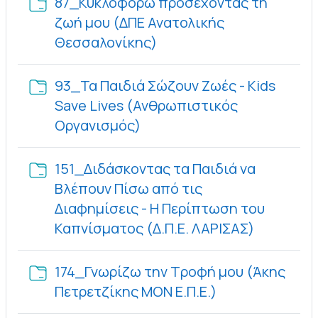
87_Κυκλοφορώ προσέχοντας τη
ζωή μου (ΔΠΕ Ανατολικής
Φάκελος
Θεσσαλονίκης)
93_Τα Παιδιά Σώζουν Ζωές - Kids
Save Lives (Ανθρωπιστικός
Φάκελος
Οργανισμός)
151_Διδάσκοντας τα Παιδιά να
Βλέπουν Πίσω από τις
Διαφημίσεις - Η Περίπτωση του
Φάκελος
Καπνίσματος (Δ.Π.Ε. ΛΑΡΙΣΑΣ)
174_Γνωρίζω την Τροφή μου (Άκης
Φάκελος
Πετρετζίκης ΜΟΝ Ε.Π.Ε.)